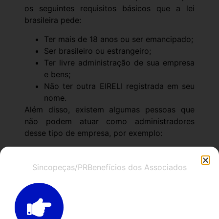
os seguintes requisitos básicos que a lei
brasileira pede:
Ter mais de 18 anos ou ser emancipado;
Ser brasileiro ou estrangeiro;
Ter livre administração de sua empresa
e bens;
Não ter outra EIRELI registrada em seu
nome.
Além disso, existem algumas pessoas que
não podem atuar como administradores
desse tipo de empresa, por exemplo:
Condenados a penas que vedem acesso
a cargos públicos;
Sincopeças/PR
Benefícios dos Associados
Estrangeiros sem visto permanente;
Funcionário público federal civil ou
militar da ativa;
Leiloeiro;