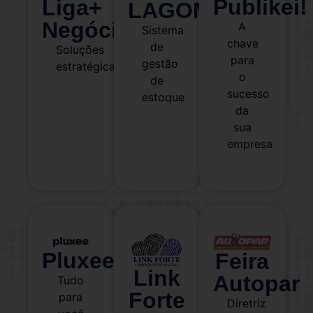
Publikei!
Liga+
LAGOM
Negócios
A
Sistema
chave
de
Soluções
para
gestão
estratégicas
o
de
sucesso
estoque
da
sua
empresa
Pluxee
Feira
Link
Autopar
Tudo
Forte
para
Diretriz