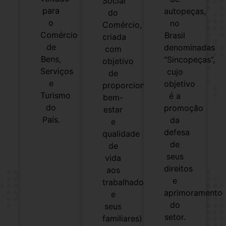
Social
para
autopeças,
do
o
no
Comércio,
Comércio
Brasil
criada
de
denominadas
com
Bens,
“Sincopeças”,
objetivo
Serviços
cujo
de
e
objetivo
proporcionar
Turismo
é a
bem-
do
promoção
estar
País.
da
e
defesa
qualidade
de
de
seus
vida
direitos
aos
e
trabalhadores
aprimoramento
e
do
seus
setor.
familiares)