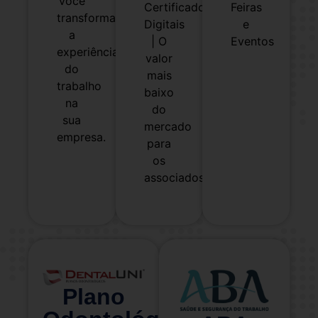
você
Feiras
Certificados
transformar
e
Digitais
a
Eventos
| O
experiência
valor
do
mais
trabalho
baixo
na
do
sua
mercado
empresa.
para
os
associados
Plano