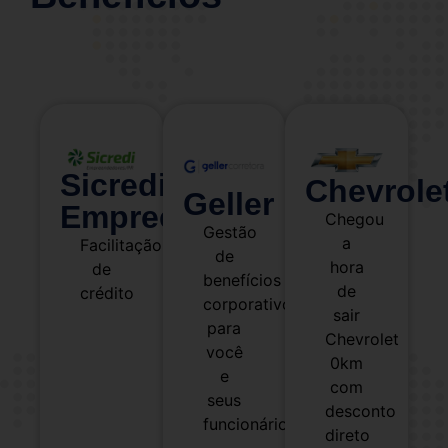
Sicredi
Chevrole
Geller
Empreendedores
Chegou
Gestão
a
Facilitação
de
hora
de
benefícios
de
crédito
corporativos
sair
para
Chevrolet
você
0km
e
com
seus
desconto
funcionários
direto