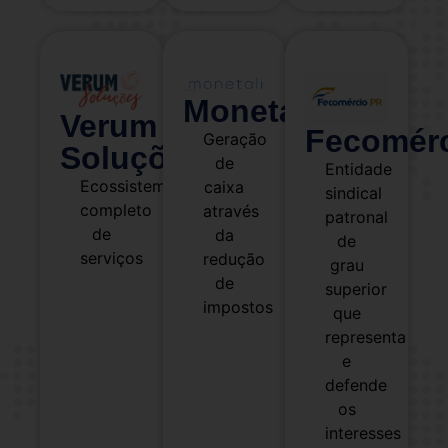
Monetali
Verum
Fecomér
Geração
Soluções
de
Entidade
Ecossistema
caixa
sindical
completo
através
patronal
de
da
de
serviços
redução
grau
de
superior
impostos
que
representa
e
defende
os
interesses