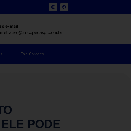
so e-mail
nistrativo@sincopecaspr.com.br
as
Fale Conosco
TO
 ELE PODE