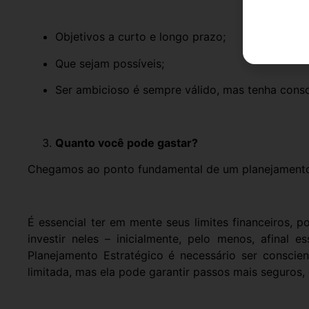
Objetivos a curto e longo prazo;
Que sejam possíveis;
Ser ambicioso é sempre válido, mas tenha consci
Quanto você pode gastar?
Chegamos ao ponto fundamental de um planejamento e
É essencial ter em mente seus limites financeiros, 
investir neles – inicialmente, pelo menos, afina
Planejamento Estratégico é necessário ser conscien
limitada, mas ela pode garantir passos mais seguros