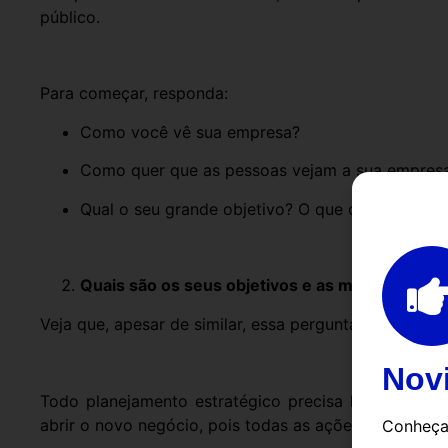
público.
Para começar, responda:
Como você vê sua empresa?
Como quer que as pessoas vejam a sua empres
Qual o seu grande objetivo? O que caracteriza 
Quais são os seus objetivos e as metas da su
Veja que, apesar de similar, essa pergunta é diferente
Nov
Todo planejamento estratégico precisa levar a algu
abrir o novo negócio, pois todas as ações definidas 
Conheça 