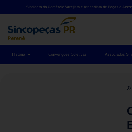
Sindicato do Comércio Varejista e Atacadista de Peças e Aces
História
Convenções Coletivas
Associados Si