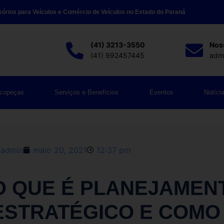
sórios para Veículos e Comércio de Veículos no Estado do Paraná
(41) 3213-3550
Nos
(41) 992457445
admi
ncopeças
Serviços e Benefícios
Eventos
Notíci
admin
maio 20, 2021
12:37 pm
O QUE É PLANEJAMEN
ESTRATÉGICO E COMO