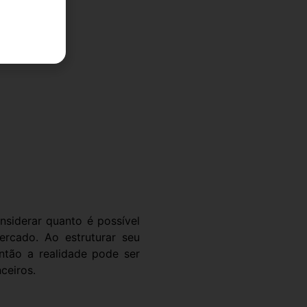
nsiderar quanto é possível
ercado. Ao estruturar seu
então a realidade pode ser
ceiros.