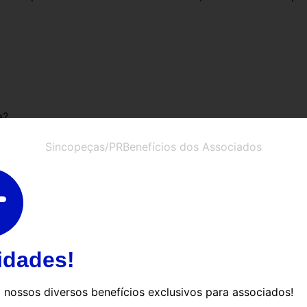
a?
alcançar o sucesso?
Sincopeças/PR
Benefícios dos Associados
a empresa?
 da anterior. Ao abrir um negócio, qual foi o objetivo que te
idades!
m lugar, no caso, atingir suas metas e objetivos, aquele
serão em busca de concretizar tais objetivos. Leve em cons
nossos diversos benefícios exclusivos para associados!