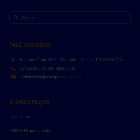
FALE CONOSCO
Rua Anne Frank, 3223 - Boqueirão, Curitiba - PR, 81650-020
(41) 3213-3550 / (41) 992457445
administrativo@sincopecaspr.com.br
O SINCOPEÇAS
Associe-se
CNAE'S Representados