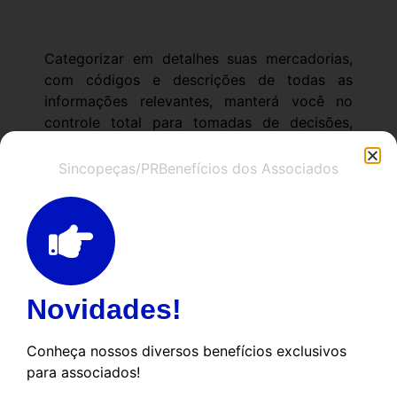
Categorizar em detalhes suas mercadorias,
com códigos e descrições de todas as
informações relevantes, manterá você no
controle total para tomadas de decisões,
desde novas compras, necessidades e itens
que podem não estar sendo necessários.
Sincopeças/PR
Benefícios dos Associados
Inicialmente, esta tarefa poderá ser difícil e
demorada, porém depois de feita, otimizará
toda contagem de estoque e listagem de
compras!
Novidades!
Padronize a organização do estoque
Conheça nossos diversos benefícios exclusivos
Definir um inventário e períodos de
para associados!
verificação não serão úteis se não houver
uma padronização a ser seguida