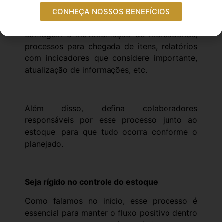
regularmente. Tudo precisa seguir requisitos
CONHEÇA NOSSOS BENEFÍCIOS
de armazenamento, horários adequados para
contagem e movimentação de mercadorias,
processos para chegada de itens, relatórios
com indicadores que considere importante,
atualização de informações, etc.
Além disso, defina colaboradores
responsáveis por esse processo junto ao
estoque, para que tudo ocorra conforme o
planejado.
Seja rígido no controle do estoque
Como falamos no início, esse processo é
essencial para manter o fluxo positivo dentro