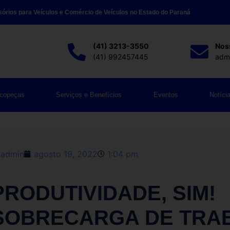
sórios para Veículos e Comércio de Veículos no Estado do Paraná
(41) 3213-3550
Nos
(41) 992457445
admi
ncopeças
Serviços e Benefícios
Eventos
Notíci
admin
agosto 19, 2022
1:04 pm
PRODUTIVIDADE, SIM!
SOBRECARGA DE TRAB