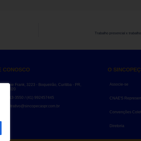
Trabalho presencial x trabal
E CONOSCO
O SINCOPE
Associe-se
ua Anne Frank, 3223 - Boqueirão, Curitiba - PR,
1650-020
41) 3213-3550 / (41) 992457445
CNAE'S Represen
dministrativo@sincopecaspr.com.br
Convenções Colet
Diretoria