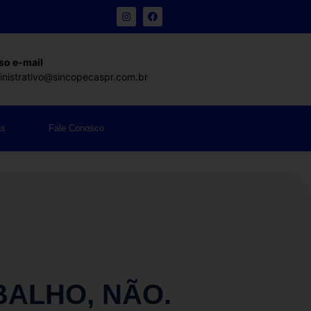
so e-mail
nistrativo@sincopecaspr.com.br
as
Fale Conosco
ALHO, NÃO.