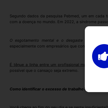
Segundo dados da pesquisa Pebmed, um em cada trê
com a doença no mundo. Em 2022, a síndrome passou
O esgotamento mental e o desgaste de aspectos f
especialmente com empresários que contam com uma v
É tênue a linha entre um profissional muito dedica
possível que o cansaço seja extremo.
Como identificar o excesso de trabalho?
Você chega ao fim do seu dia e se sente insuficiente?