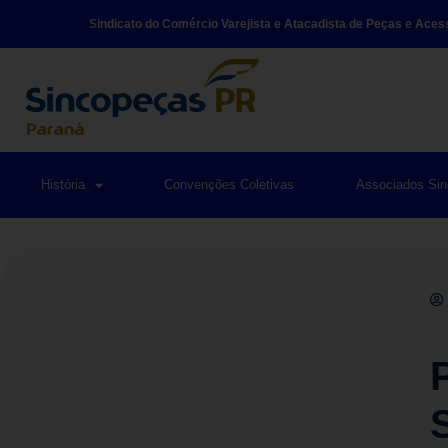
Sindicato do Comércio Varejista e Atacadista de Peças e Aces
História
Convenções Coletivas
Associados Si