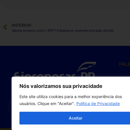
ANTERIOR
Alguma pergunta sobre o ERP? A Spartacus responde principais dúvidas
FAL
R
8
Nós valorizamos sua privacidade
(
Este site utiliza cookies para a melhor experiência dos
a
usuários. Clique em "Aceitar".
Política de Privacidade
Aceitar