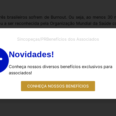
s brasileiros sofrem de Burnout. Ou seja, ao menos 30 
 a ser reconhecida pela Organização Mundial da Saúde c
Sincopeças/PR
Benefícios dos Associados
ísicos e emocionais estão atingindo em cheio profis
ida muito atribulada ou que sofrem de workaholic (pesso
Novidades!
Conheça nossos diversos benefícios exclusivos para
do e alguém viciado em trabalho
. Se a mente está o temp
associados!
CONHEÇA NOSSOS BENEFÍCIOS