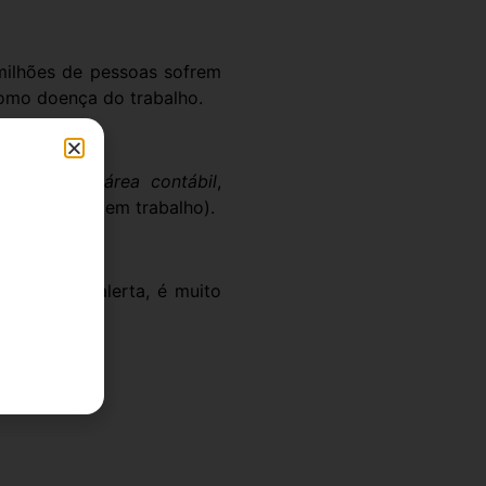
milhões de pessoas sofrem
omo doença do trabalho.
sionais da área contábil
,
as viciadas em trabalho).
o todo em alerta, é muito