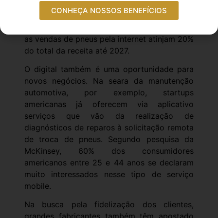
Nos Estados Unidos, a gigante Amazon
CONHEÇA NOSSOS BENEFÍCIOS
somou mais de US$ 10 bilhões em vendas de
autopeças em 2020. No Brasil, espera-se que
as vendas de pneus pela internet atinjam 20%
do total da receita até 2027.
O digital também é uma oportunidade para
novos negócios. Na seara da manutenção
automotiva, por exemplo, startups
americanas já oferecem via aplicativo
serviços que vão da realização de
diagnósticos de reparos à solicitação remota
de troca de pneus. Segundo pesquisa da
McKinsey, 60% dos consumidores
americanos entre 25 e 44 anos se declaram
muito interessados nesse tipo de serviço
mobile.
Na busca pela fidelização dos clientes,
grandes fabricantes também têm apostado