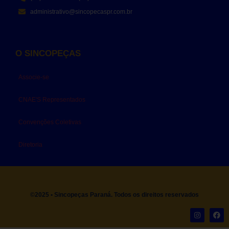
administrativo@sincopecaspr.com.br
O SINCOPEÇAS
Associe-se
CNAE'S Representados
Convenções Coletivas
Diretoria
©2025 • Sincopeças Paraná. Todos os direitos reservados