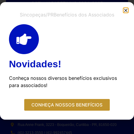
CCT - JACAREZINHO 2024-2025
Sincopeças/PR
Benefícios dos Associados
Novidades!
Conheça nossos diversos benefícios exclusivos
para associados!
CONHEÇA NOSSOS BENEFÍCIOS
FALE CONOSCO
Rua Anne Frank, 3223 - Boqueirão, Curitiba - PR, 81650-020
(41) 3213-3550 / (41) 992457445