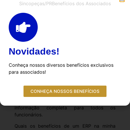
Sincopeças/PR
Benefícios dos Associados
mais simples e a implantação de um ERP
completo pode ser realizada em bem menos
tempo.
Por que tem um sistema ERP?
Quando se tem uma visão mais abrangente
da sua empresa, você identifica com mais
Novidades!
clareza todos os possíveis problemas,
soluções e melhorias que podem ser
Conheça nossos diversos benefícios exclusivos
executadas a fim de garantir o sucesso do
para associados!
seu empreendimento.
Com um software de gestão, problemas são
CONHEÇA NOSSOS BENEFÍCIOS
resolvidos de maneira muito mais precisa e
certeira, afinal, este software oferece
informação completa para todos os
funcionários.
Quais os benefícios de um ERP na minha