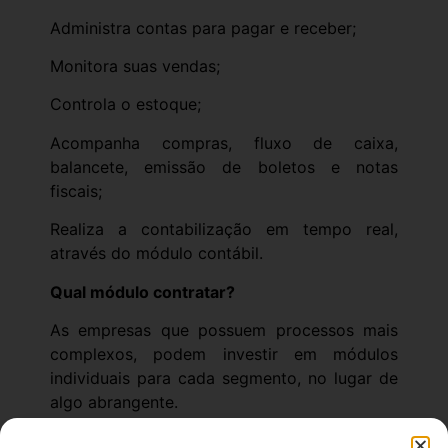
Administra contas para pagar e receber;
Monitora suas vendas;
Controla o estoque;
Acompanha compras, fluxo de caixa,
balancete, emissão de boletos e notas
fiscais;
Realiza a contabilização em tempo real,
através do módulo contábil.
Qual módulo contratar?
As empresas que possuem processos mais
complexos, podem investir em módulos
individuais para cada segmento, no lugar de
algo abrangente.
Já as empresas menores possuem processos