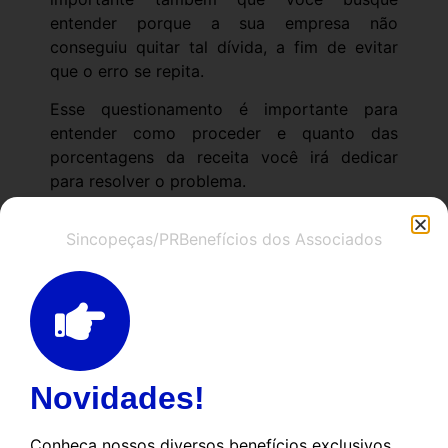
entender porque a sua empresa não
conseguiu quitar tal dívida, a fim de evitar
que o erro se repita.
Esse questionamento é importante para
entender como proceder e quanto das
porcentagens da receita você irá dedicar
para resolver o problema.
Organize a
Sincopeças/PR
Benefícios dos Associados
movimentação dos
recursos
Após identificar qual é sua dívida e a base do
problema, você necessita organizar as
movimentações dos recursos para evitar que
Novidades!
o problema se repita. E para isso você pode
desenvolver um Orçamento Base Zero (OBZ),
Conheça nossos diversos benefícios exclusivos