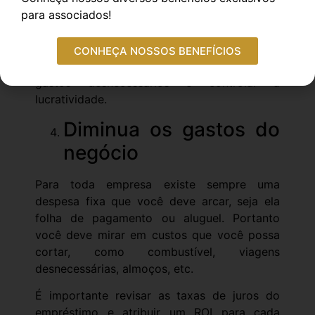
essa estratégia avalia cada setor do seu
para associados!
negócio, a partir do 0% até 100% em
detalhamento.
CONHEÇA NOSSOS BENEFÍCIOS
Esse método, portanto, permite controlar
gastos desnecessários e controlar a
lucratividade.
Diminua os gastos do
negócio
Para toda empresa existe sempre uma
despesa fixa que você deve arcar, seja ela
folha de pagamento ou aluguel. Portanto
você deve mirar em custos que você possa
cortar, como combustível, viagens
desnecessárias, almoços, etc.
É importante revisar as taxas de juros do
empréstimo e atribuir um ROI para cada