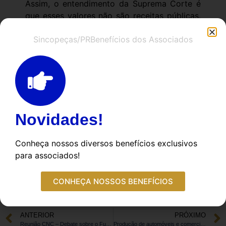
Assim, o entendimento da Suprema Corte é
que esses valores não são receitas públicas.
A pretensão de inserir os recursos do
Sincopeças/PR
Benefícios dos Associados
Sistema S no orçamento da União não
atende a qualquer princípio constitucional ou
norma legal e, inclusive, extrapola a ordem
jurídica brasileira. Esses recursos não podem
ser considerados integrantes do erário já
que, por definição constitucional, não têm
como escopo fazer frente às despesas do
Novidades!
Estado. Nesse sentido, qualquer distorção
nos regramentos previstos no art. 240 da
Conheça nossos diversos benefícios exclusivos
Constituição Federal é inconstitucional.
para associados!
CONHEÇA NOSSOS BENEFÍCIOS
ANTERIOR
PRÓXIMO
Reunião CNC – Debate sobre o Futuro da Mobilidade e outros assuntos
Produção de automóveis e comerciais leves cresce 1,3% em 2023, e vendas 11,2%.