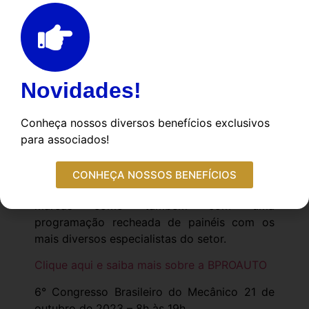
Promovido pela revista O Mecânico, o
Congresso Brasileiro do Mecânico chega a
sua 6ª edição com uma série de conteúdos
direcionados a mecânicos de automóveis,
sejam colaboradores ou empresários donos
Novidades!
de oficina, e demais profissionais do pós-
venda que desejam ter mais informações
Conheça nossos diversos benefícios exclusivos
sobre capacitação profissional e novas
para associados!
tecnologias.
O evento traz um dia inteiro de conteúdo
CONHEÇA NOSSOS BENEFÍCIOS
técnico exclusivo, tanto em estandes das
marcas como também com uma
programação recheada de painéis com os
mais diversos especialistas do setor.
Clique aqui e saiba mais sobre a BPROAUTO
6° Congresso Brasileiro do Mecânico 21 de
outubro de 2023 – 8h às 19h