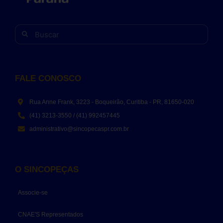
FALE CONOSCO
Rua Anne Frank, 3223 - Boqueirão, Curitiba - PR, 81650-020
(41) 3213-3550 / (41) 992457445
administrativo@sincopecaspr.com.br
O SINCOPEÇAS
Associe-se
CNAE'S Representados