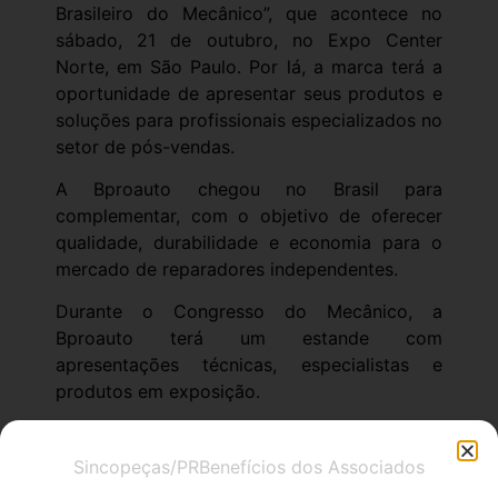
Brasileiro do Mecânico”, que acontece no
sábado, 21 de outubro, no Expo Center
Norte, em São Paulo. Por lá, a marca terá a
oportunidade de apresentar seus produtos e
soluções para profissionais especializados no
setor de pós-vendas.
A Bproauto chegou no Brasil para
complementar, com o objetivo de oferecer
qualidade, durabilidade e economia para o
mercado de reparadores independentes.
Durante o Congresso do Mecânico, a
Bproauto terá um estande com
apresentações técnicas, especialistas e
produtos em exposição.
Sincopeças/PR
Benefícios dos Associados
O Evento