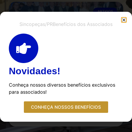
ARTIGOS
Sincopeças/PR
Benefícios dos Associados
Novidades!
O que a AUTOPAR 2026
mostrou sobre o futuro das
Conheça nossos diversos benefícios exclusivos
autopeças?
para associados!
LEIA NOTÍCIA COMPLETA »
CONHEÇA NOSSOS BENEFÍCIOS
15 de junho de 2026