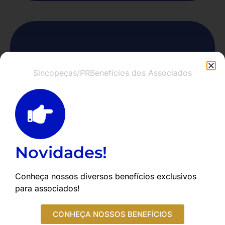
Espaço de Eventos
Sincopeças/PR
Benefícios dos Associados
• Ambiente propício para parcerias,
negócios e alinhamento com tendências
do mercado.
• Associados têm acesso a esse espaço
como ferramenta de desenvolvimento,
Novidades!
tanto individual quanto coletivo.
Conheça nossos diversos benefícios exclusivos
para associados!
CONHEÇA NOSSOS BENEFÍCIOS