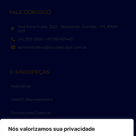
FALE CONOSCO
Rua Anne Frank, 3223 - Boqueirão, Curitiba - PR, 81650-
020
(41) 3213-3550 / (41) 992457445
administrativo@sincopecaspr.com.br
O SINCOPEÇAS
Associe-se
CNAE'S Representados
Convenções Coletivas
Diretoria
Nós valorizamos sua privacidade